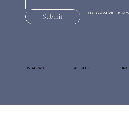
Yes, subscribe me to y
Submit
INSTAGRAM
FACEBOOK
LINK