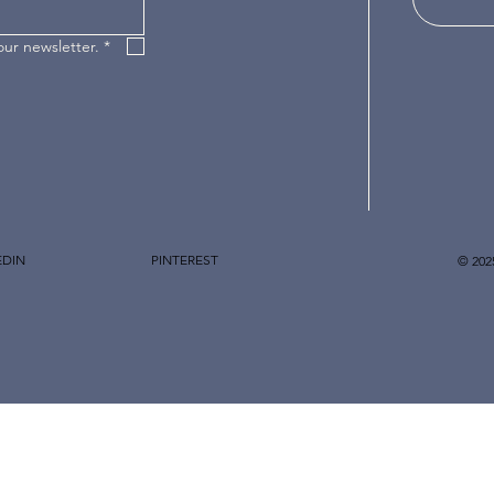
our newsletter.
*
EDIN
PINTEREST
© 202