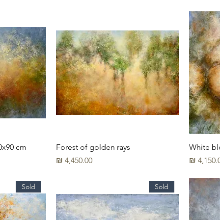
20x90 cm
Forest of golden rays
White b
יר
מחיר
Sold
Sold