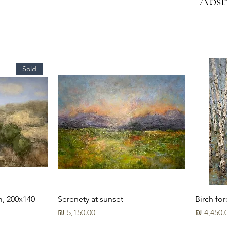
Abst
Sold
m, 200x140
Serenety at sunset
Birch fo
יר
מחיר