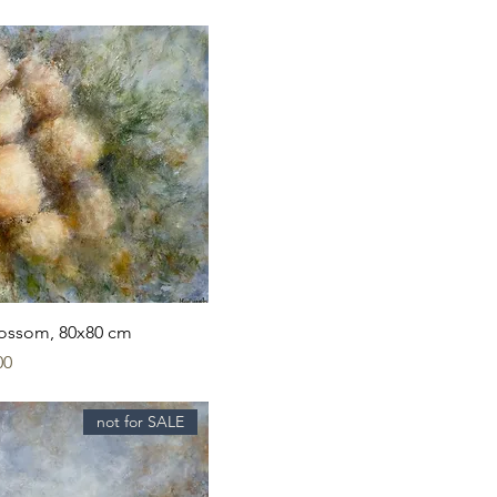
lossom, 80x80 cm
מח
not for SALE