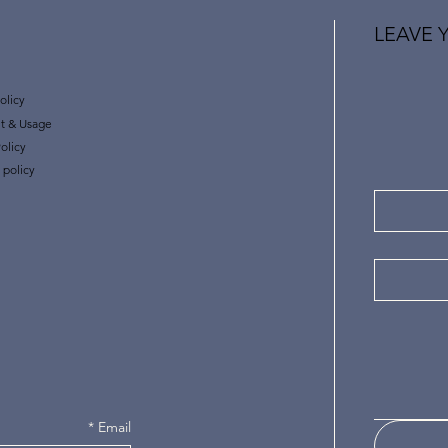
LEAVE 
olicy
t & Usage
olicy
 policy
*
Email