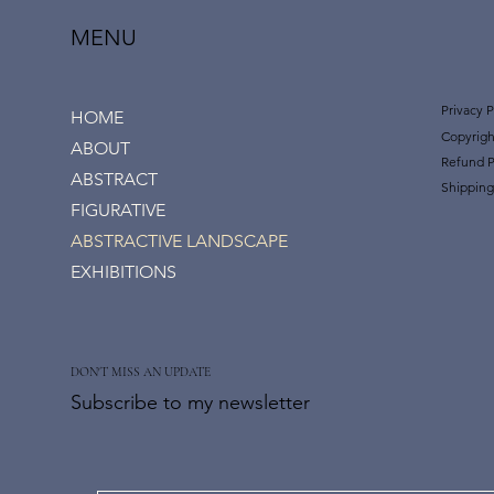
MENU
Privacy P
HOME
Copyrigh
ABOUT
Refund P
ABSTRACT
Shipping
FIGURATIVE
ABSTRACTIVE LANDSCAPE
EXHIBITIONS
DON'T MISS AN UPDATE
Subscribe to my newsletter