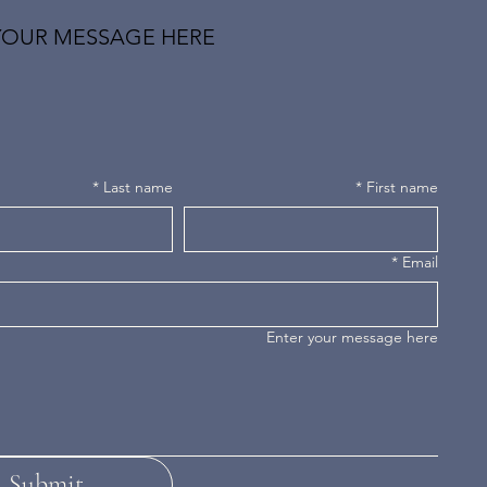
YOUR MESSAGE HERE
*
Last name
*
First name
*
Email
Enter your message here
Submit