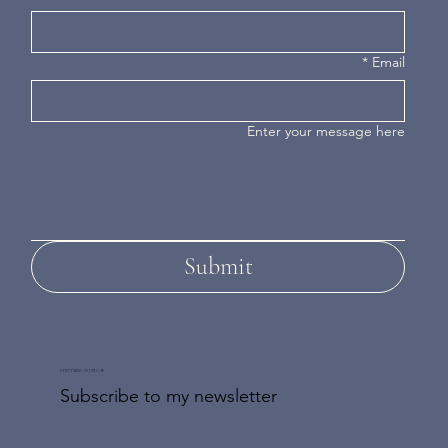
*
Email
Enter your message here
Submit
DON'T MISS AN UPDATE
Subscribe to my newsletter