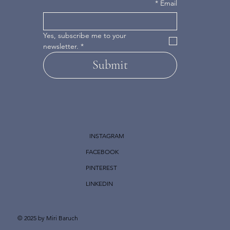
*
Email
Yes, subscribe me to your 
newsletter.
*
Submit
INSTAGRAM
FACEBOOK
PINTEREST
LINKEDIN
© 2025 by Miri Baruch