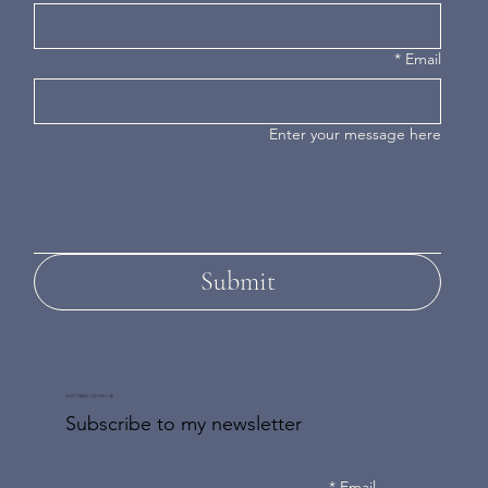
*
Email
Enter your message here
Submit
DON'T MISS AN UPDATE
Subscribe to my newsletter
*
Email