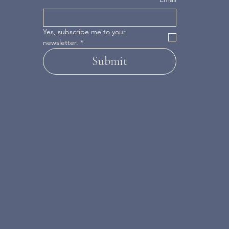
Yes, subscribe me to your 
newsletter.
*
Submit
INSTAGRAM
FACEBOOK
PINTEREST
LINKEDIN