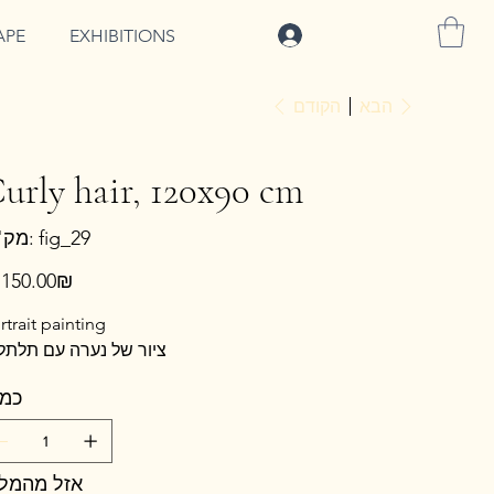
להתחברות
APE
EXHIBITIONS
הקודם
הבא
urly hair, 120x90 cm
מק"ט
fig_29
מק"ט:
fig_29
מ
‏5,150.00 ‏₪
rtrait painting
ציור של נערה עם תלתל
כמו
אזל מהמלא