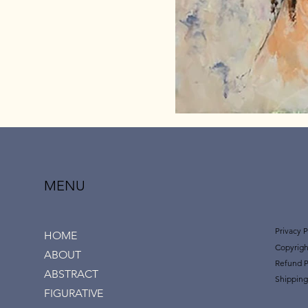
MENU
Privacy P
HOME
Copyrigh
ABOUT
Refund P
ABSTRACT
Shipping
FIGURATIVE