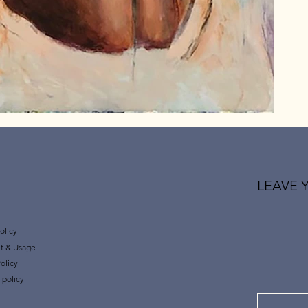
LEAVE 
olicy
t & Usage
olicy
 policy