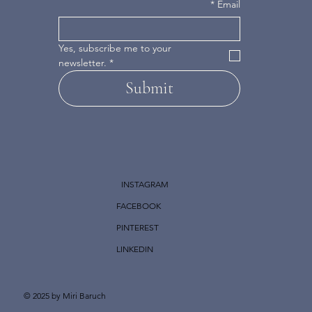
*
Email
Yes, subscribe me to your 
newsletter.
*
Submit
INSTAGRAM
FACEBOOK
PINTEREST
LINKEDIN
© 2025 by Miri Baruch