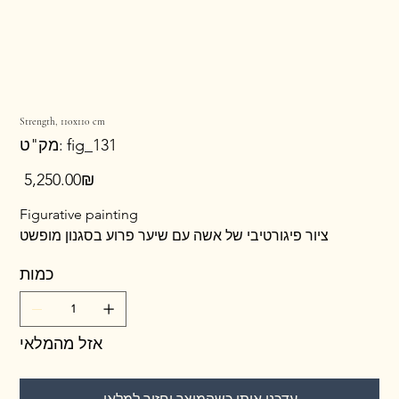
Strength, 110x110 cm
מק"ט
fig_131
מק"ט:
fig_131
מחיר
‏5,250.00 ‏₪
Figurative painting
ציור פיגורטיבי של אשה עם שיער פרוע בסגנון מופשט
כמות
אזל מהמלאי