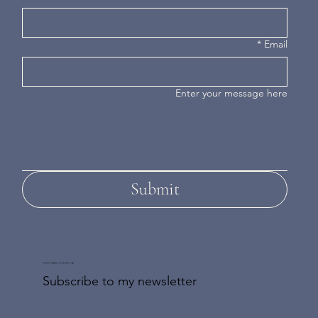
*
Email
Enter your message here
Submit
DON'T MISS AN UPDATE
Subscribe to my newsletter