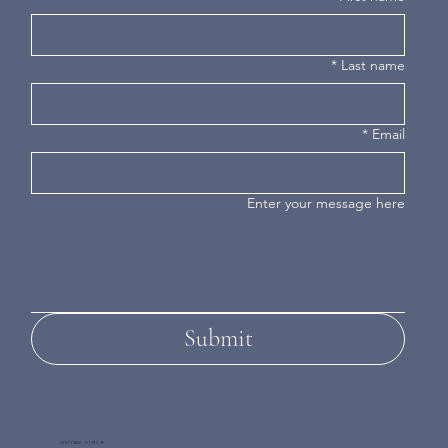
*
Last name
*
Email
Enter your message here
Submit
DON'T MISS AN UPDATE